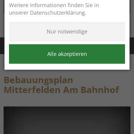
Weitere Informationen finden Sie in
unserer Datenschutzerklärung.
Rathaus online
Nur notwendige
Störung Wasser / Fernwärme:
+49 (8654) 8483
Störung Kanal:
+43 (664) 2134306
Alle akzeptieren
Bebauungsplan
Mitterfelden Am Bahnhof