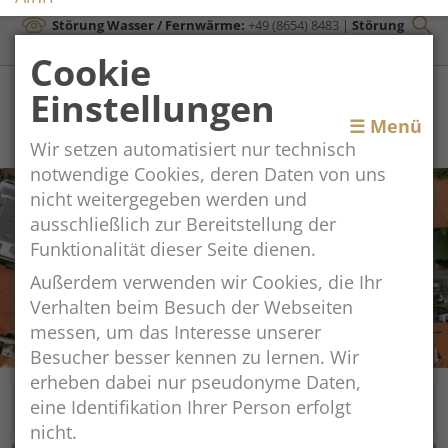
Störung Wasser / Fernwärme:
+49 (8654) 8483
|
Störung
Kanal:
+43 (664) 2134306
Cookie
Einstellungen
Toggle
☰ Menü
Wir setzen automatisiert nur technisch
navigation
notwendige Cookies, deren Daten von uns
nicht weitergegeben werden und
ausschließlich zur Bereitstellung der
Funktionalität dieser Seite dienen.
Außerdem verwenden wir Cookies, die Ihr
Verhalten beim Besuch der Webseiten
messen, um das Interesse unserer
Besucher besser kennen zu lernen. Wir
erheben dabei nur pseudonyme Daten,
eine Identifikation Ihrer Person erfolgt
nicht.