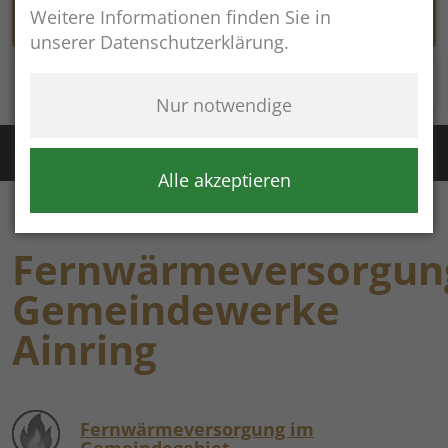
Weitere Informationen finden Sie in
unserer Datenschutzerklärung.
Rathaus online
Nur notwendige
Störung Wasser / Fernwärme:
+49 (8654) 8483
Störung Kanal:
+43 (664) 2134306
Alle akzeptieren
Fernwärmeversorgun
Gemeindewerke
Ainring
Fernwärmeversorgung im