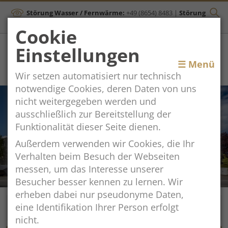
Störung Wasser / Fernwärme:
+49 (8654) 8483
|
Störung
Kanal:
+43 (664) 2134306
Cookie
Einstellungen
Toggle
☰ Menü
Wir setzen automatisiert nur technisch
navigation
notwendige Cookies, deren Daten von uns
nicht weitergegeben werden und
ausschließlich zur Bereitstellung der
Funktionalität dieser Seite dienen.
Außerdem verwenden wir Cookies, die Ihr
Verhalten beim Besuch der Webseiten
messen, um das Interesse unserer
Besucher besser kennen zu lernen. Wir
erheben dabei nur pseudonyme Daten,
eine Identifikation Ihrer Person erfolgt
nicht.