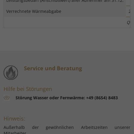
Leistungsbedarf (Anschlußwert) aller Abnehmer am 31.12.
Verrechnete Wärmeabgabe
22
Que
Service und Beratung
Hilfe bei Störungen
Störung Wasser oder Fernwärme: +49 (8654) 8483
Hinweis:
Außerhalb der gewöhnlichen Arbeitszeiten unserer
Mitarbeiter...