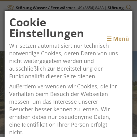
Störung Wasser / Fernwärme:
+49 (8654) 8483
|
Störung
Kanal:
+43 (664) 2134306
Cookie
Einstellungen
Toggle
☰ Menü
Wir setzen automatisiert nur technisch
navigation
notwendige Cookies, deren Daten von uns
nicht weitergegeben werden und
ausschließlich zur Bereitstellung der
Funktionalität dieser Seite dienen.
Außerdem verwenden wir Cookies, die Ihr
BauBlog: Sport- und
Verhalten beim Besuch der Webseiten
Freizeitgelände Mitterfelden
messen, um das Interesse unserer
Besucher besser kennen zu lernen. Wir
zum BauBlog
erheben dabei nur pseudonyme Daten,
eine Identifikation Ihrer Person erfolgt
nicht.