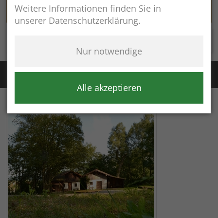
Weitere Informationen finden Sie in
unserer Datenschutzerklärung.
Rathaus online
Nur notwendige
Störung Wasser / Fernwärme:
+49 (8654) 8483
Störung Kanal:
+43 (664) 2134306
Alle akzeptieren