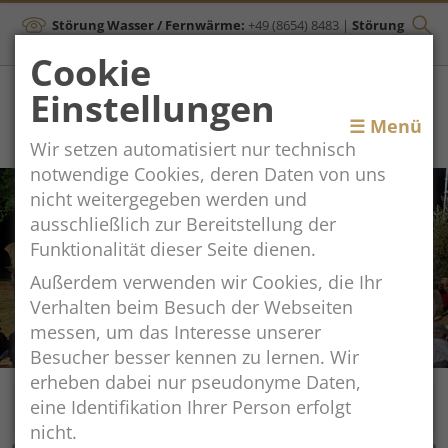
Störung Wasser / Fernwärme:
+49 (8654) 8483
|
Störung
Kanal:
+43 (664) 2134306
Cookie
Einstellungen
Toggle
☰ Menü
Wir setzen automatisiert nur technisch
navigation
notwendige Cookies, deren Daten von uns
nicht weitergegeben werden und
ausschließlich zur Bereitstellung der
Funktionalität dieser Seite dienen.
Außerdem verwenden wir Cookies, die Ihr
Verhalten beim Besuch der Webseiten
messen, um das Interesse unserer
Besucher besser kennen zu lernen. Wir
erheben dabei nur pseudonyme Daten,
eine Identifikation Ihrer Person erfolgt
nicht.