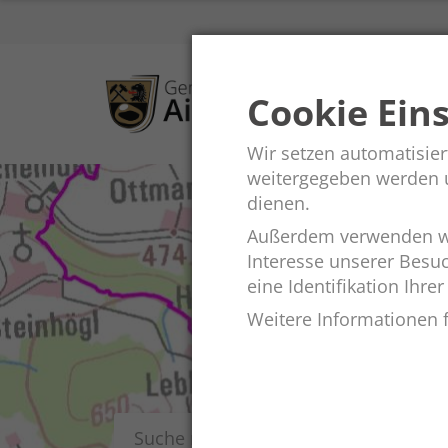
Cookie Ein
Wir setzen automatisier
weitergegeben werden un
dienen.
Außerdem verwenden wi
Interesse unserer Besu
eine Identifikation Ihrer
Weitere Informationen f