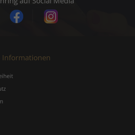
inring auf Social Media
e Informationen
eiheit
utz
um