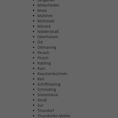
Mitterfelden
Moos
Mühlreit
Mühlstatt
Mürack
Niederstraß
Oberholzen
Öd
Ottmaning
Perach
Pirach
Rabling
Rain
Rauchenbücheln
Reit
Schiffmoning
Schmiding
Simonhäusl
Straß
Sur
Thundorf
Thundorfer-Mühle