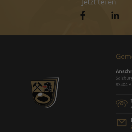
Jetzt teilen
Geme
Anschr
Salzbur
83404 A