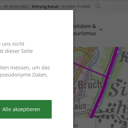
:
+49 (8654) 8483
|
Störung Kanal:
+43 (664) 2134306
Bauen &
Aktivitäten &
Wohnen
Tourismus
 uns nicht
t dieser Seite
eiten messen, um das
r pseudonyme Daten,
Alle akzeptieren
Rathaus online