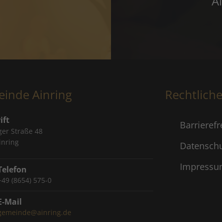
A
inde Ainring
Rechtlich
ift
Barrierefr
ger Straße 48
inring
Datensch
Impress
Telefon
+49 (8654) 575-0
E-Mail
gemeinde@ainring.de