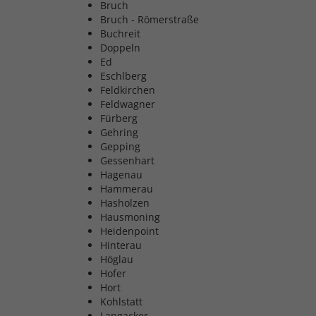
Bruch
Bruch - Römerstraße
Buchreit
Doppeln
Ed
Eschlberg
Feldkirchen
Feldwagner
Fürberg
Gehring
Gepping
Gessenhart
Hagenau
Hammerau
Hasholzen
Hausmoning
Heidenpoint
Hinterau
Höglau
Hofer
Hort
Kohlstatt
Langacker