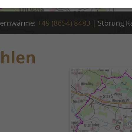
 Fernwärme:
+49 (8654) 8483
|
Störung K
ahlen