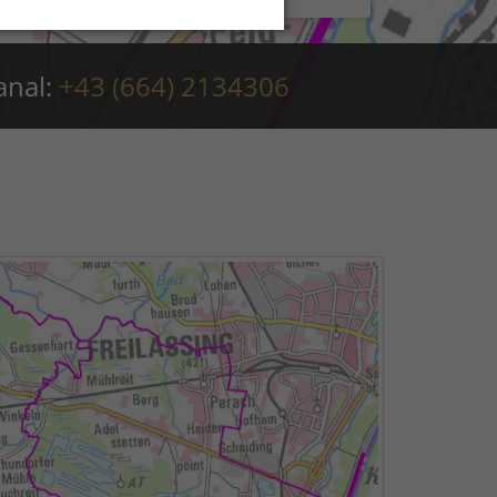
anal:
+43 (664) 2134306