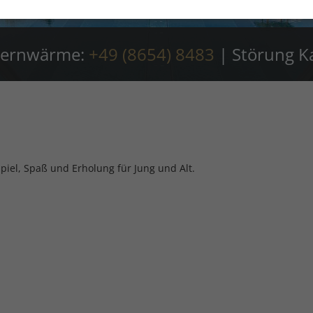
 Fernwärme:
+49 (8654) 8483
|
Störung K
Spiel, Spaß und Erholung für Jung und Alt.