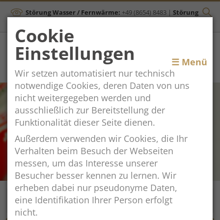
Störung Wasser / Fernwärme:
+49 (8654) 8483
|
Störung
Kanal:
+43 (664) 2134306
Cookie
Einstellungen
Toggle
☰ Menü
Wir setzen automatisiert nur technisch
navigation
notwendige Cookies, deren Daten von uns
nicht weitergegeben werden und
ausschließlich zur Bereitstellung der
Funktionalität dieser Seite dienen.
Außerdem verwenden wir Cookies, die Ihr
Verhalten beim Besuch der Webseiten
messen, um das Interesse unserer
Besucher besser kennen zu lernen. Wir
erheben dabei nur pseudonyme Daten,
eine Identifikation Ihrer Person erfolgt
nicht.