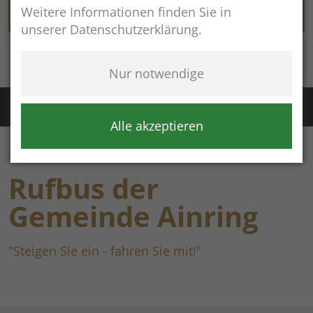
Weitere Informationen finden Sie in
unserer Datenschutzerklärung.
Rathaus online
Nur notwendige
Störung Wasser / Fernwärme:
+49 (8654) 8483
Störung Kanal:
+43 (664) 2134306
Alle akzeptieren
Rufbus der
Gemeinde Ainring
"Steigen Sie ein - fahren Sie mit!"