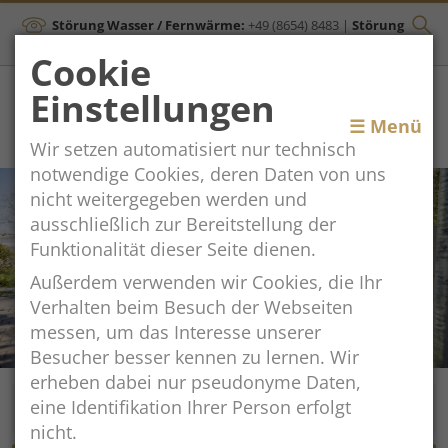
Störung Wasser / Fernwärme:
+49 (8654) 8483
|
Störung
Kanal:
+43 (664) 2134306
Cookie
Einstellungen
Toggle
☰ Menü
Wir setzen automatisiert nur technisch
navigation
notwendige Cookies, deren Daten von uns
nicht weitergegeben werden und
ausschließlich zur Bereitstellung der
Funktionalität dieser Seite dienen.
Außerdem verwenden wir Cookies, die Ihr
Verhalten beim Besuch der Webseiten
messen, um das Interesse unserer
Besucher besser kennen zu lernen. Wir
erheben dabei nur pseudonyme Daten,
eine Identifikation Ihrer Person erfolgt
nicht.