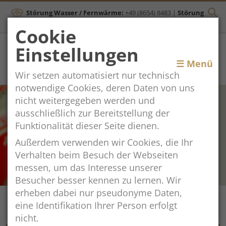
Störung Wasser / Fernwärme:
+49 (8654) 8483
|
Störung
Kanal:
+43 (664) 2134306
Cookie
Einstellungen
Toggle
☰ Menü
Wir setzen automatisiert nur technisch
navigation
notwendige Cookies, deren Daten von uns
nicht weitergegeben werden und
ausschließlich zur Bereitstellung der
Funktionalität dieser Seite dienen.
Außerdem verwenden wir Cookies, die Ihr
Verhalten beim Besuch der Webseiten
messen, um das Interesse unserer
Besucher besser kennen zu lernen. Wir
erheben dabei nur pseudonyme Daten,
eine Identifikation Ihrer Person erfolgt
nicht.