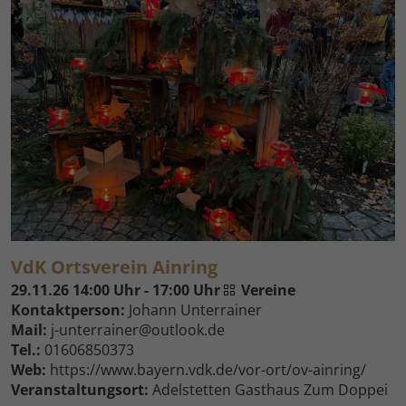
VdK Ortsverein Ainring
29.11.26 14:00 Uhr - 17:00 Uhr
Vereine
Kontaktperson:
Johann Unterrainer
Mail:
j-unterrainer@outlook.de
Tel.:
01606850373
Web:
https://www.bayern.vdk.de/vor-ort/ov-ainring/
Veranstaltungsort:
Adelstetten Gasthaus Zum Doppei