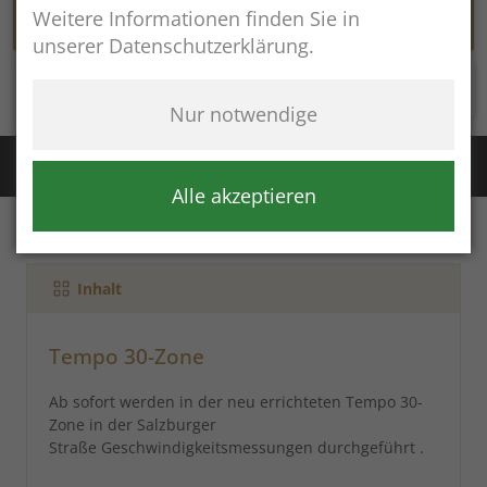
Weitere Informationen finden Sie in
unserer Datenschutzerklärung.
Rathaus online
Nur notwendige
Störung Wasser / Fernwärme:
+49 (8654) 8483
Störung Kanal:
+43 (664) 2134306
Alle akzeptieren
Inhalt
Tempo 30-Zone
Ab sofort werden in der neu errichteten Tempo 30-
Zone in der Salzburger
Straße Geschwindigkeitsmessungen durchgeführt .