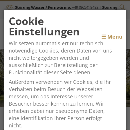
Störung Wasser / Fernwärme:
+49 (8654) 8483
|
Störung
Kanal:
+43 (664) 2134306
Cookie
Einstellungen
Toggle
☰ Menü
Wir setzen automatisiert nur technisch
navigation
notwendige Cookies, deren Daten von uns
nicht weitergegeben werden und
ausschließlich zur Bereitstellung der
Funktionalität dieser Seite dienen.
Außerdem verwenden wir Cookies, die Ihr
Verhalten beim Besuch der Webseiten
messen, um das Interesse unserer
Besucher besser kennen zu lernen. Wir
erheben dabei nur pseudonyme Daten,
eine Identifikation Ihrer Person erfolgt
nicht.