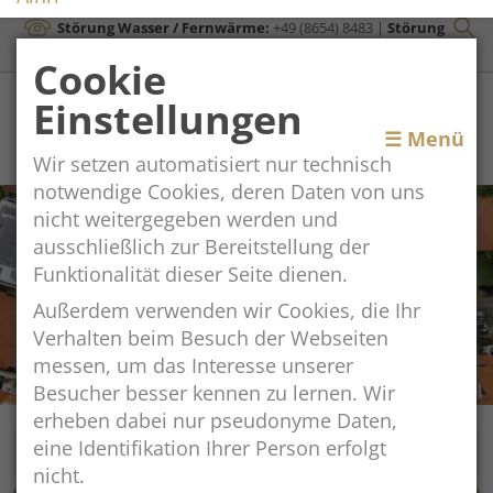
Störung Wasser / Fernwärme:
+49 (8654) 8483
|
Störung
Kanal:
+43 (664) 2134306
Cookie
Einstellungen
Toggle
☰ Menü
Wir setzen automatisiert nur technisch
navigation
notwendige Cookies, deren Daten von uns
nicht weitergegeben werden und
ausschließlich zur Bereitstellung der
Funktionalität dieser Seite dienen.
Außerdem verwenden wir Cookies, die Ihr
Verhalten beim Besuch der Webseiten
messen, um das Interesse unserer
Besucher besser kennen zu lernen. Wir
erheben dabei nur pseudonyme Daten,
eine Identifikation Ihrer Person erfolgt
nicht.