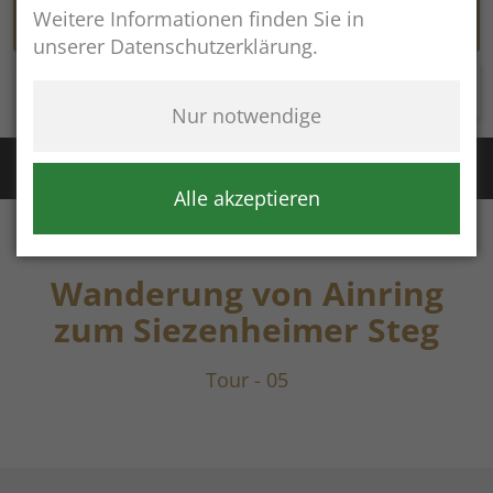
Weitere Informationen finden Sie in
unserer Datenschutzerklärung.
Rathaus online
Nur notwendige
Störung Wasser / Fernwärme:
+49 (8654) 8483
Störung Kanal:
+43 (664) 2134306
Alle akzeptieren
Wanderung von Ainring
zum Siezenheimer Steg
Tour - 05