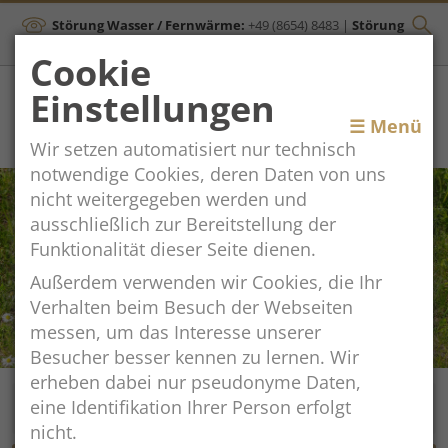
Störung Wasser / Fernwärme:
+49 (8654) 8483
|
Störung
Kanal:
+43 (664) 2134306
Cookie
Einstellungen
Toggle
☰ Menü
Wir setzen automatisiert nur technisch
navigation
notwendige Cookies, deren Daten von uns
nicht weitergegeben werden und
ausschließlich zur Bereitstellung der
Funktionalität dieser Seite dienen.
Außerdem verwenden wir Cookies, die Ihr
Verhalten beim Besuch der Webseiten
messen, um das Interesse unserer
Besucher besser kennen zu lernen. Wir
erheben dabei nur pseudonyme Daten,
eine Identifikation Ihrer Person erfolgt
nicht.