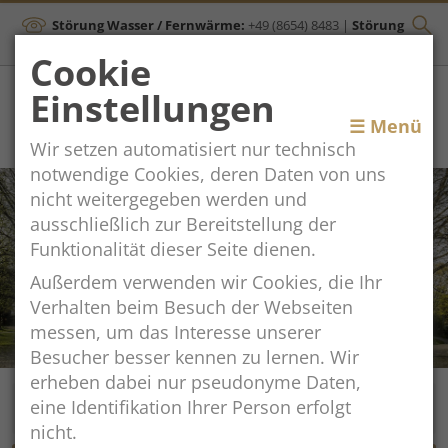
Störung Wasser / Fernwärme:
+49 (8654) 8483
|
Störung
Kanal:
+43 (664) 2134306
Cookie
Einstellungen
Toggle
☰ Menü
Wir setzen automatisiert nur technisch
navigation
notwendige Cookies, deren Daten von uns
nicht weitergegeben werden und
ausschließlich zur Bereitstellung der
Funktionalität dieser Seite dienen.
Außerdem verwenden wir Cookies, die Ihr
Verhalten beim Besuch der Webseiten
messen, um das Interesse unserer
Besucher besser kennen zu lernen. Wir
erheben dabei nur pseudonyme Daten,
eine Identifikation Ihrer Person erfolgt
nicht.