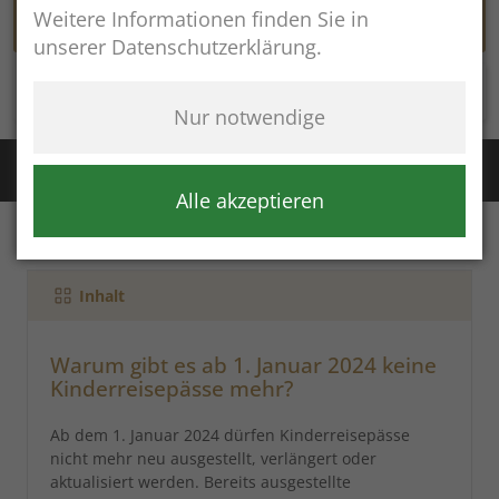
Weitere Informationen finden Sie in
unserer Datenschutzerklärung.
Rathaus online
Nur notwendige
Störung Wasser / Fernwärme:
+49 (8654) 8483
Störung Kanal:
+43 (664) 2134306
Alle akzeptieren
Inhalt
Warum gibt es ab 1. Januar 2024 keine
Kinderreisepässe mehr?
Ab dem 1. Januar 2024 dürfen Kinderreisepässe
nicht mehr neu ausgestellt, verlängert oder
aktualisiert werden. Bereits ausgestellte