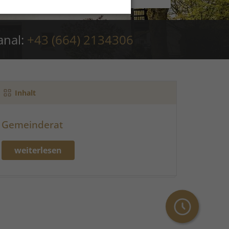
anal:
+43 (664) 2134306
Inhalt
Gemeinderat
weiterlesen
Öffnungszeite