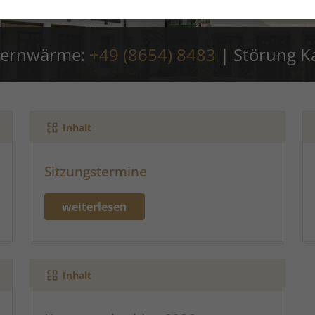
 Fernwärme:
+49 (8654) 8483
|
Störung K
Inhalt
Sitzungstermine
weiterlesen
Inhalt