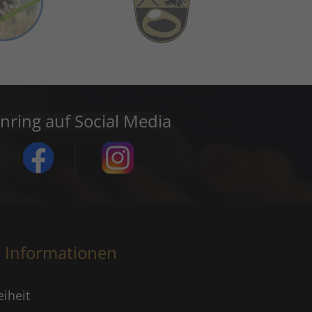
inring auf Social Media
e Informationen
eiheit