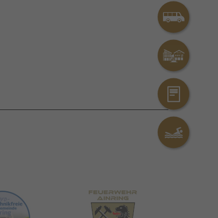
Rufbus
Das Rathaus on
Kontakt
Erlebnisbad Ai