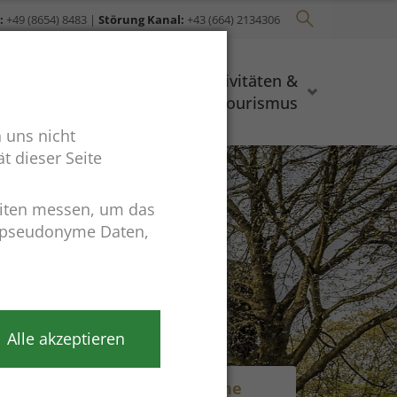
:
+49 (8654) 8483
|
Störung Kanal:
+43 (664) 2134306
Bauen &
Aktivitäten &
Wohnen
Tourismus
 uns nicht
t dieser Seite
eiten messen, um das
r pseudonyme Daten,
Alle akzeptieren
Rathaus online