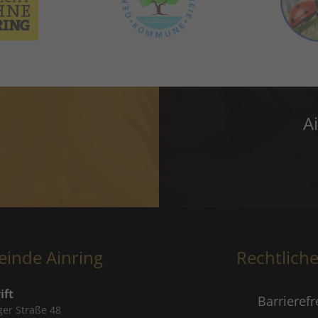
A
inde Ainring
Rechtlich
ift
Barrierefr
ger Straße 48