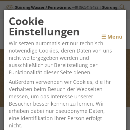
Störung Wasser / Fernwärme:
+49 (8654) 8483
|
Störung
Kanal:
+43 (664) 2134306
Cookie
Einstellungen
Toggle
☰ Menü
Wir setzen automatisiert nur technisch
navigation
notwendige Cookies, deren Daten von uns
nicht weitergegeben werden und
ausschließlich zur Bereitstellung der
Funktionalität dieser Seite dienen.
Außerdem verwenden wir Cookies, die Ihr
Verhalten beim Besuch der Webseiten
messen, um das Interesse unserer
Besucher besser kennen zu lernen. Wir
erheben dabei nur pseudonyme Daten,
eine Identifikation Ihrer Person erfolgt
nicht.