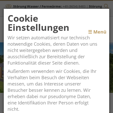
Störung Wasser / Fernwärme:
+49 (8654) 8483
|
Störung
Kanal:
+43 (664) 2134306
Cookie
Einstellungen
Toggle
☰ Menü
Wir setzen automatisiert nur technisch
navigation
notwendige Cookies, deren Daten von uns
nicht weitergegeben werden und
ausschließlich zur Bereitstellung der
Funktionalität dieser Seite dienen.
Außerdem verwenden wir Cookies, die Ihr
Verhalten beim Besuch der Webseiten
messen, um das Interesse unserer
Besucher besser kennen zu lernen. Wir
erheben dabei nur pseudonyme Daten,
eine Identifikation Ihrer Person erfolgt
nicht.