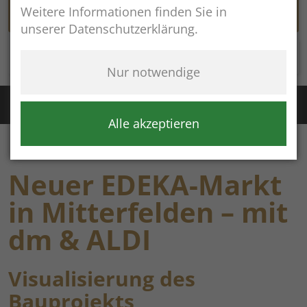
Weitere Informationen finden Sie in
unserer Datenschutzerklärung.
Rathaus online
Nur notwendige
Störung Wasser / Fernwärme:
+49 (8654) 8483
Störung Kanal:
+43 (664) 2134306
Alle akzeptieren
Neuer EDEKA-Markt
in Mitterfelden – mit
dm & ALDI
Visualisierung des
Bauprojekts