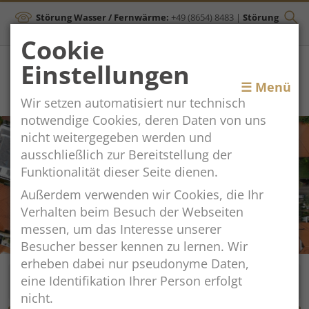
Störung Wasser / Fernwärme:
+49 (8654) 8483
|
Störung
Kanal:
+43 (664) 2134306
Cookie
Einstellungen
Toggle
☰ Menü
Wir setzen automatisiert nur technisch
navigation
notwendige Cookies, deren Daten von uns
nicht weitergegeben werden und
ausschließlich zur Bereitstellung der
Funktionalität dieser Seite dienen.
Außerdem verwenden wir Cookies, die Ihr
Verhalten beim Besuch der Webseiten
messen, um das Interesse unserer
Besucher besser kennen zu lernen. Wir
erheben dabei nur pseudonyme Daten,
eine Identifikation Ihrer Person erfolgt
nicht.