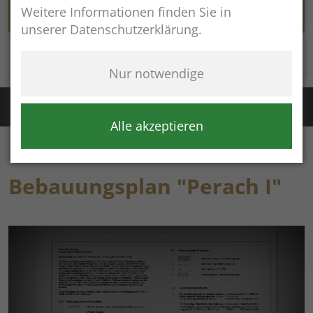
Weitere Informationen finden Sie in
unserer Datenschutzerklärung.
Rathaus online
Nur notwendige
Störung Wasser / Fernwärme:
+49 (8654) 8483
Störung Kanal:
+43 (664) 2134306
Alle akzeptieren
Bebauungsplan "Perach I"