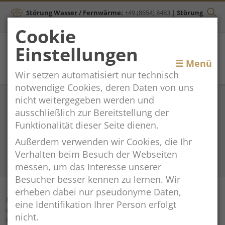
Störung Wasser / Fernwärme:
+49 (8654) 8483
|
Störung
Kanal:
+43 (664) 2134306
Cookie
Einstellungen
Toggle
☰ Menü
Wir setzen automatisiert nur technisch
navigation
notwendige Cookies, deren Daten von uns
Hammerauer
nicht weitergegeben werden und
ausschließlich zur Bereitstellung der
Brücke vom 8. bis
Funktionalität dieser Seite dienen.
19. Juni gesperrt
Außerdem verwenden wir Cookies, die Ihr
Verhalten beim Besuch der Webseiten
messen, um das Interesse unserer
2026-06-01
Besucher besser kennen zu lernen. Wir
erheben dabei nur pseudonyme Daten,
Nach der erfolgten Dachsanierung wird die Hammerauer Geh-
eine Identifikation Ihrer Person erfolgt
und Radwegbrücke vom 8. bis 19. Juni gesperrt. Grund hierfür
nicht.
ist der aufwändige Abbau des Spezialgerüsts. Aus