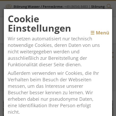
Störung Wasser / Fernwärme:
+49 (8654) 8483
|
Störung
Kanal:
+43 (664) 2134306
Cookie
Einstellungen
Toggle
☰ Menü
Wir setzen automatisiert nur technisch
navigation
notwendige Cookies, deren Daten von uns
Einwohnermeldeamt
nicht weitergegeben werden und
ausschließlich zur Bereitstellung der
und Standesamt am
Funktionalität dieser Seite dienen.
9. März geschlossen
Außerdem verwenden wir Cookies, die Ihr
Verhalten beim Besuch der Webseiten
messen, um das Interesse unserer
2026-03-03
Besucher besser kennen zu lernen. Wir
erheben dabei nur pseudonyme Daten,
eine Identifikation Ihrer Person erfolgt
nicht.