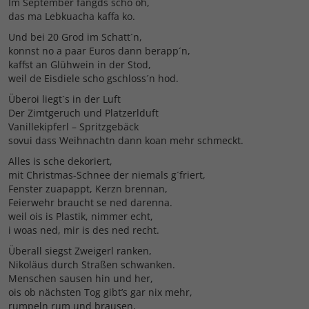
Im September fangds scho oh,
das ma Lebkuacha kaffa ko.
Und bei 20 Grod im Schatt´n,
konnst no a paar Euros dann berapp´n,
kaffst an Glühwein in der Stod,
weil de Eisdiele scho gschloss´n hod.
Überoi liegt´s in der Luft
Der Zimtgeruch und Platzerlduft
Vanillekipferl – Spritzgebäck
sovui dass Weihnachtn dann koan mehr schmeckt.
Alles is sche dekoriert,
mit Christmas-Schnee der niemals g´friert,
Fenster zuapappt, Kerzn brennan,
Feierwehr braucht se ned darenna.
weil ois is Plastik, nimmer echt,
i woas ned, mir is des ned recht.
Überall siegst Zweigerl ranken,
Nikoläus durch Straßen schwanken.
Menschen sausen hin und her,
ois ob nächsten Tog gibt’s gar nix mehr,
rumpeln rum und brausen,