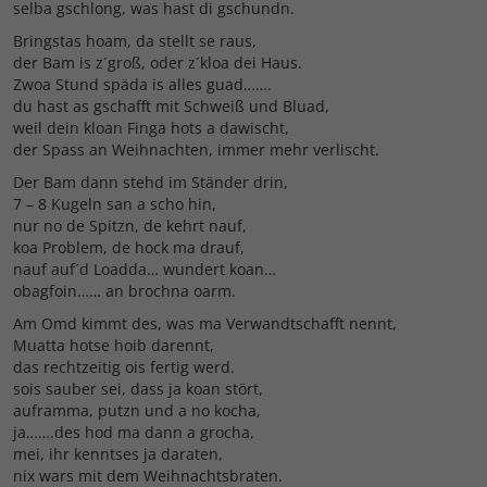
selba gschlong, was hast di gschundn.
Bringstas hoam, da stellt se raus,
der Bam is z´groß, oder z´kloa dei Haus.
Zwoa Stund späda is alles guad…….
du hast as gschafft mit Schweiß und Bluad,
weil dein kloan Finga hots a dawischt,
der Spass an Weihnachten, immer mehr verlischt.
Der Bam dann stehd im Ständer drin,
7 – 8 Kugeln san a scho hin,
nur no de Spitzn, de kehrt nauf,
koa Problem, de hock ma drauf,
nauf auf´d Loadda… wundert koan…
obagfoin…… an brochna oarm.
Am Omd kimmt des, was ma Verwandtschafft nennt,
Muatta hotse hoib darennt,
das rechtzeitig ois fertig werd.
sois sauber sei, dass ja koan stört,
auframma, putzn und a no kocha,
ja…….des hod ma dann a grocha,
mei, ihr kenntses ja daraten,
nix wars mit dem Weihnachtsbraten.