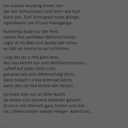
nix aussen knusprig innen zart
der war kohlschwarz und mehr wia hart.
Nach vier, fünf Schnapsal hoste gfanga,
irgendwann san d´Leut hoamganga.
Rumlieng duad nur der Rest,
vonám fast perfekten Weihnachtsfest.
Legst di ins Bett und denkst wie imma,
es hätt sei kenna no vui schlimma.
I sog des jez a moi ganz kess,
des oiss kimmt nur vom Weihnachtsstress.
I pfeiff auf jedes helle Licht
genauso wia aufs Weihnachstg´dicht,
dann brauch i a koa brennad Kerzn,
wenn des ois ned kimmt von Herzen.
So hoast ned nur so Stille Nacht,
da hodse scho jemand Gedankn gmacht.
Drum is mei Wunsch ganz fromm und frei….
los z´Weihnachten wieder Heilger´ Abend sei…