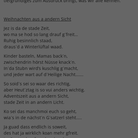
tiefgründiges zum Ausdruck bringt, was wir alle kennen.
Weihnachten aus a andern Sicht
Jez is da de stade Zeit,
wo ma se hod so lang drauf g´freit…
Ruhig besinnlich staad,
draus´d a Winterlüftal waad.
Kinder basteln, Mamas back´n,
zwischendrin hörst Nüsse knack´n.
In´da Stubn wird’s kuschlig g´macht,
und jeder wart auf d´Heilige Nacht…….
So soid´s sei so waar des richtig,
aber Heut´ztag is so vui anders wichtig.
Adventszeit aus a andern Sicht,
stade Zeit in an andern Licht.
Ko sei das manchmoi euch so geht,
wia´s in de nächst´n G´satzerl steht…..
Ja guad dass endlich is soweit,
des hat ja wirklich koan mehr gfreit.