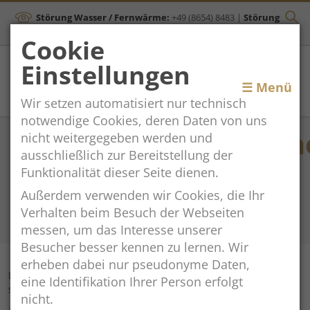
Störung Wasser / Fernwärme:
+49 (8654) 8483
|
Störung
Kanal:
+43 (664) 2134306
Cookie
Einstellungen
Toggle
☰ Menü
Wir setzen automatisiert nur technisch
navigation
notwendige Cookies, deren Daten von uns
Weihnachtsansprach
nicht weitergegeben werden und
ausschließlich zur Bereitstellung der
Bürgermeister
Funktionalität dieser Seite dienen.
Martin Öttl
Außerdem verwenden wir Cookies, die Ihr
Verhalten beim Besuch der Webseiten
messen, um das Interesse unserer
2024-12-20
Besucher besser kennen zu lernen. Wir
erheben dabei nur pseudonyme Daten,
Liebe Gemeinderätinnen und Gemeinderäte,
eine Identifikation Ihrer Person erfolgt
sehr geehrte Bürgerinnen und Bürger,
nicht.
auch in diesem Jahr folge ich der Tradition und möchte einige