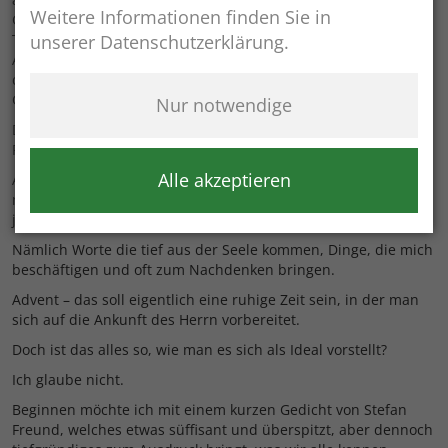
Weitere Informationen finden Sie in
Gedanken als letzten offiziellen Punkt unserer öffentlichen
Tagesordnung an Sie weitergeben.
unserer Datenschutzerklärung.
Anders als in den vergangenen Jahren, möchte ich nicht auf
das vergangene Jahr in der Gemeinde und speziell im
Gemeinderat zurückblicken.
Nur notwendige
Dafür hat zum Beispiel die Bürgerversammlung genügend
Raum geboten.
Alle akzeptieren
Also gibt es heute etwas, das ein ganz persönlicher Teil von
mir, und ich bin mir sicher, auch ein Teil von Euch und von
jedem ist.
Nämlich Worte die tief aus der Seele kommen, Dinge, die mich
beschäftigen und oft zum Nachdenken bringen.
Advent – das soll eigentlich eine ruhige Zeit sein, in der man
sich auf die Ankunft des Herrn vorbereitet.
Doch ist das alles so, wie man es sich als Ideal vorstellt?
Ich glaube nicht.
Beginnen möchte ich mit einem kurzen Gedicht von Stefan
Freund, welches etwas süffisant und überspitzt, aber dennoch