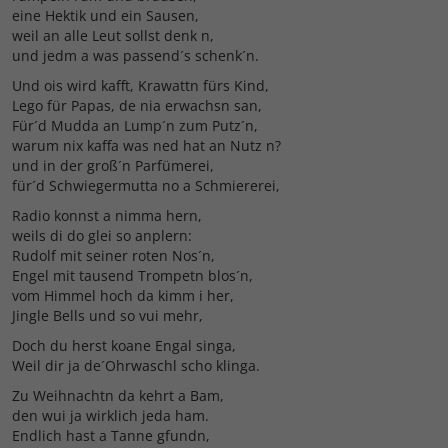
eine Hektik und ein Sausen,
weil an alle Leut sollst denk n,
und jedm a was passend´s schenk´n.
Und ois wird kafft, Krawattn fürs Kind,
Lego für Papas, de nia erwachsn san,
Für´d Mudda an Lump´n zum Putz´n,
warum nix kaffa was ned hat an Nutz n?
und in der groß´n Parfümerei,
für´d Schwiegermutta no a Schmiererei,
Radio konnst a nimma hern,
weils di do glei so anplern:
Rudolf mit seiner roten Nos´n,
Engel mit tausend Trompetn blos´n,
vom Himmel hoch da kimm i her,
Jingle Bells und so vui mehr,
Doch du herst koane Engal singa,
Weil dir ja de´Ohrwaschl scho klinga.
Zu Weihnachtn da kehrt a Bam,
den wui ja wirklich jeda ham.
Endlich hast a Tanne gfundn,