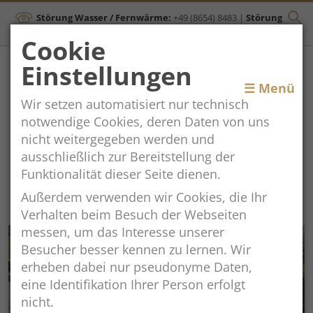
Störung Wasser / Fernwärme:
+49 (8654) 8483
|
Störung
Kanal:
+43 (664) 2134306
Cookie
Einstellungen
Toggle
☰ Menü
Wir setzen automatisiert nur technisch
navigation
notwendige Cookies, deren Daten von uns
nicht weitergegeben werden und
VdK Ortsverein
ausschließlich zur Bereitstellung der
Funktionalität dieser Seite dienen.
Ainring
Außerdem verwenden wir Cookies, die Ihr
Verhalten beim Besuch der Webseiten
messen, um das Interesse unserer
Besucher besser kennen zu lernen. Wir
erheben dabei nur pseudonyme Daten,
eine Identifikation Ihrer Person erfolgt
nicht.