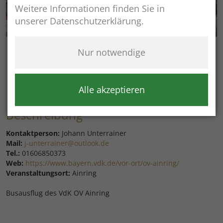
Weitere Informationen finden Sie in
unserer Datenschutzerklärung.
Nur notwendige
03
09:00:00 - 06:00:00 Uhr
Okt
Vereine
Alle akzeptieren
Beschreibung
Kontaktperson:
Johann Unterrainer
Mail:
j-unterrainer@outlook.de
Tel.:
01606850373
Web:
https://www.bayern.vdk.de/vor-ort/ov-ainring/
Veranstaltungsort:
Ainring
Busausflug des VdK OV Ainring